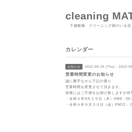
cleaning M
千歳船橋 クリーニング師のいる店
カレンダー
2022-09-29 (Thu) - 2022-09
お知らせ
営業時間変更のお知らせ
誠に勝手ながら下記の通り
営業時間を変更させて頂きます。
皆様にはご不便をお掛け致しますが何
・令和４年9月２９日（木）AM9：00～
・令和４年９月３０日（金）PM15：０