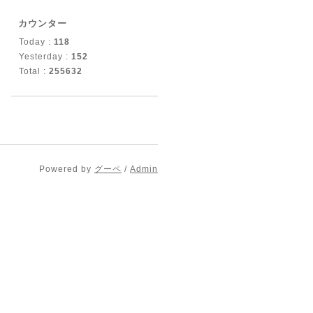
カウンター
Today :
118
Yesterday :
152
Total :
255632
Powered by
グーペ
/
Admin