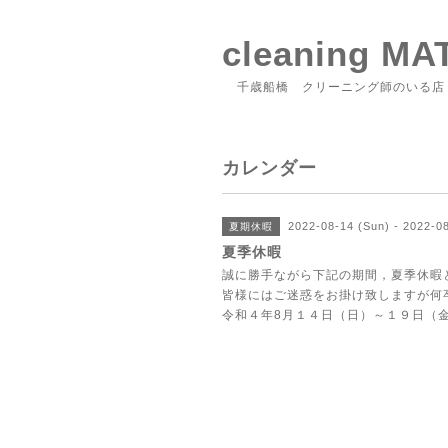
cleaning M
千歳船橋 クリーニング師のいる店
カレンダー
2022-08-14 (Sun) - 2022-08
夏期休暇
夏季休暇
誠に勝手ながら下記の期間，夏季休暇
皆様にはご迷惑をお掛け致しますが何
令和４年8月１４日（日）～１９日（