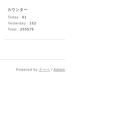
カウンター
Today :
61
Yesterday :
152
Total :
255575
Powered by
グーペ
/
Admin